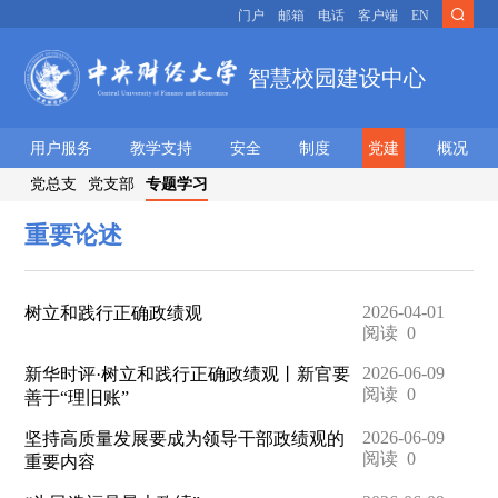
门户
邮箱
电话
客户端
EN
智慧校园建设中心
用户服务
教学支持
安全
制度
党建
概况
党总支
党支部
专题学习
重要论述
2026-04-01
树立和践行正确政绩观
阅读
0
2026-06-09
新华时评·树立和践行正确政绩观丨新官要
阅读
0
善于“理旧账”
2026-06-09
坚持高质量发展要成为领导干部政绩观的
阅读
0
重要内容