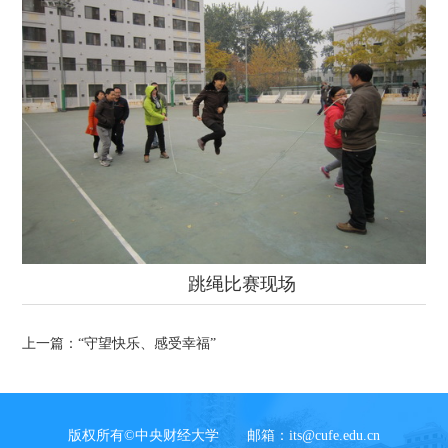
跳绳比赛现场
上一篇：“守望快乐、感受幸福”
版权所有©中央财经大
学
邮箱：its@cufe.edu.cn