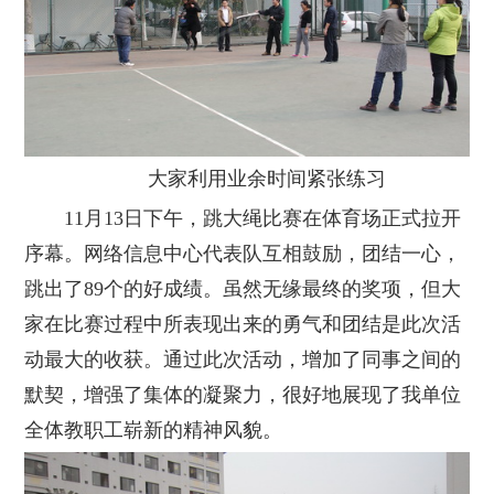
大家利用业余时间紧张练习
11月13日下午，跳大绳比赛在体育场正式拉开
序幕。网络信息中心代表队互相鼓励，团结一心，
跳出了89个的好成绩。虽然无缘最终的奖项，但大
家在比赛过程中所表现出来的勇气和团结是此次活
动最大的收获。通过此次活动，增加了同事之间的
默契，增强了集体的凝聚力，很好地展现了我单位
全体教职工崭新的精神风貌。