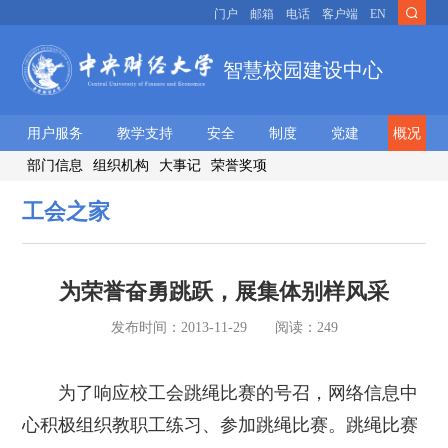
门户
邮箱
电话
客户端
EN
智慧校园建设中心
用户服务
教学支持
安全
制度
党建
概况
部门信息
组织机构
大事记
荣誉奖项
工会之家
为荣誉奋勇跳跃，展集体别样风采
发布时间：
2013-11-29
阅读：
249
为了响应校工会跳绳比赛的号召，网络信息中
心积极组织教职工练习、参加跳绳比赛。跳绳比赛