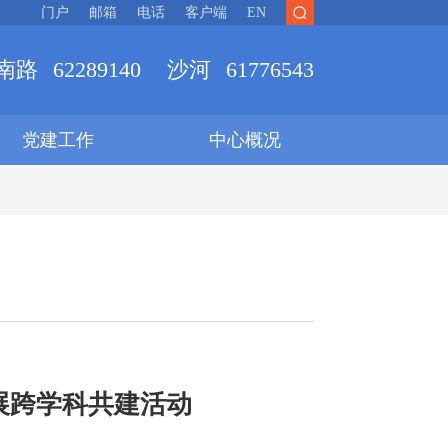
门户
邮箱
电话
客户端
EN
南路
62289140
沙河
61776543
党建工作
中心概况
展跨学科共建活动