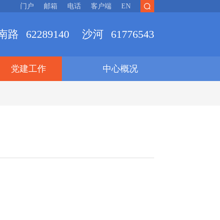
门户
邮箱
电话
客户端
EN
南路
62289140
沙河
61776543
党建工作
中心概况