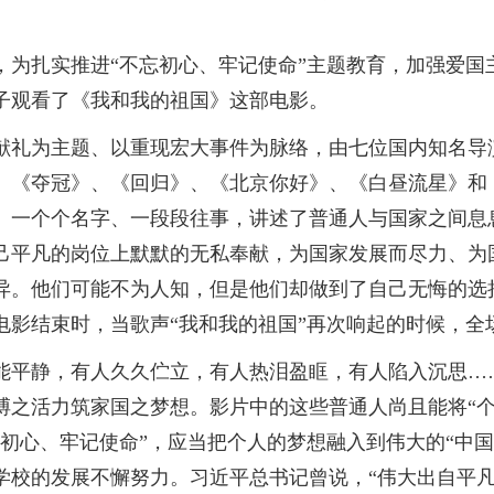
为扎实推进“不忘初心、牢记使命”主题教育，加强爱国主义
子观看了《我和我的祖国》这部电影。
庆献礼为主题、以重现宏大事件为脉络，由七位国内知名导
、《夺冠》、《回归》、《北京你好》、《白昼流星》和
、一个个名字、一段段往事，讲述了普通人与国家之间息
己平凡的岗位上默默的无私奉献，为国家发展而尽力、为
异。他们可能不为人知，但是他们却做到了自己无悔的选
电影结束时，当歌声“我和我的祖国”再次响起的时候，全
能平静，有人久久伫立，有人热泪盈眶，有人陷入沉思…
之活力筑家国之梦想。影片中的这些普通人尚且能将“个
初心、牢记使命”，应当把个人的梦想融入到伟大的“中
学校的发展不懈努力。习近平总书记曾说，“伟大出自平凡