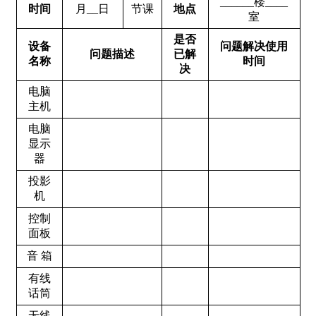
______楼____
时间
月__日
节课
地点
室
是否
设备
问题解决使用
问题描述
已解
名称
时间
决
电脑
主机
电脑
显示
器
投影
机
控制
面板
音 箱
有线
话筒
无线