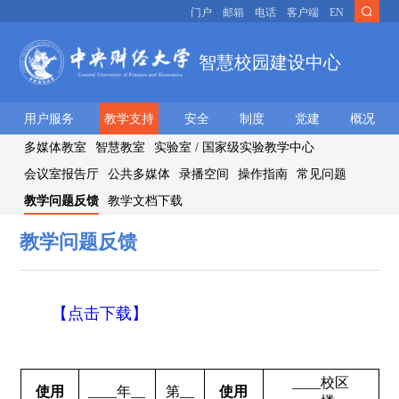
门户
邮箱
电话
客户端
EN
智慧校园建设中心
用户服务
教学支持
安全
制度
党建
概况
多媒体教室
智慧教室
实验室 / 国家级实验教学中心
会议室报告厅
公共多媒体
录播空间
操作指南
常见问题
教学问题反馈
教学文档下载
教学问题反馈
【点击下载】
____校区
使用
____年__
第__
使用