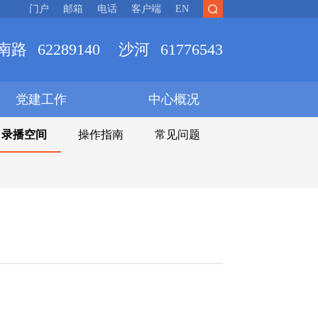
门户
邮箱
电话
客户端
EN
南路
62289140
沙河
61776543
党建工作
中心概况
录播空间
操作指南
常见问题