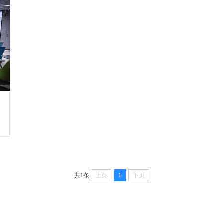
共1条
上页
1
下页